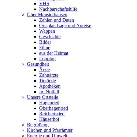
VHS
Nachbarschaftshilfe
Über Münsterhausen
Zahlen und Daten
Ortsplan Lage und Anreise
Wappen
Geschichte
Bilder
Filme
aus der Heimat
Looping
Gesundheit
Ärzte
Zahnärzte
Tierärzte
Apotheken
Im Notfall
Unsere Ortsteile
Hagenried
Oberhagenried
Reichertsried
Häuserhof
Begrüßung
Kirchen und Pfarrämter
Energie und Umwelt