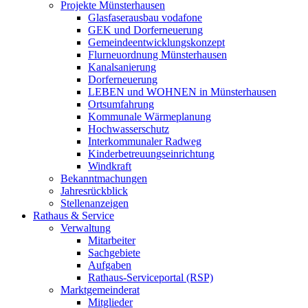
Projekte Münsterhausen
Glasfaserausbau vodafone
GEK und Dorferneuerung
Gemeindeentwicklungskonzept
Flurneuordnung Münsterhausen
Kanalsanierung
Dorferneuerung
LEBEN und WOHNEN in Münsterhausen
Ortsumfahrung
Kommunale Wärmeplanung
Hochwasserschutz
Interkommunaler Radweg
Kinderbetreuungseinrichtung
Windkraft
Bekanntmachungen
Jahresrückblick
Stellenanzeigen
Rathaus & Service
Verwaltung
Mitarbeiter
Sachgebiete
Aufgaben
Rathaus-Serviceportal (RSP)
Marktgemeinderat
Mitglieder