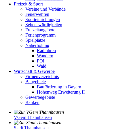
Freizeit & Sport
Vereine und Verbände
Feuerwehren
Sporteinrichtungen
Sehenswürdigkeiten
Freizeitangebote
Ferienprogramm
Spielplätze
Naherholung
Radfahren
Wandern
POI
Wald
Wirtschaft & Gewerbe
Firmenverzeichnis
Baugebiete
Bauförderung in Bayern
Höhenweg Erweiterung II
Gewerbegebiete
Banken
VGem Thannhausen
Stadt Thannhausen