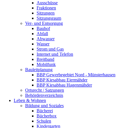
Ausschüsse
Fraktionen
Sitzungen
Sitzungsraum
Ver- und Entsorgung
Bauhof
Abfall
Abwasser
Wasser
Strom und Gas
Internet und Telefon
Breitband
Mobilfunk
Bauleitplanung
BBP Gewerbegebiet Nord - Münsterhausen
BBP Kiesabbau Eiermähder
BBP Kiesabbau Hagenmähder
Ortsrecht / Satzungen
Behördenverzeichnis
Leben & Wohnen
Bildung und Soziales
Bücherei
Bücherbox
Schulen
Kindergarten