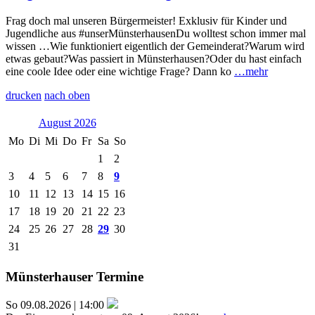
Frag doch mal unseren Bürgermeister! Exklusiv für Kinder und
Jugendliche aus #unserMünsterhausenDu wolltest schon immer mal
wissen …Wie funktioniert eigentlich der Gemeinderat?Warum wird
etwas gebaut?Was passiert in Münsterhausen?Oder du hast einfach
eine coole Idee oder eine wichtige Frage? Dann ko
…mehr
drucken
nach oben
August 2026
Mo
Di
Mi
Do
Fr
Sa
So
1
2
3
4
5
6
7
8
9
10
11
12
13
14
15
16
17
18
19
20
21
22
23
24
25
26
27
28
29
30
31
Münsterhauser Termine
So 09.08.2026 | 14:00