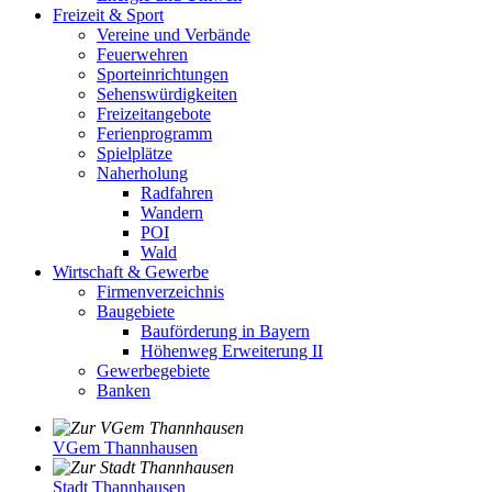
Freizeit & Sport
Vereine und Verbände
Feuerwehren
Sporteinrichtungen
Sehenswürdigkeiten
Freizeitangebote
Ferienprogramm
Spielplätze
Naherholung
Radfahren
Wandern
POI
Wald
Wirtschaft & Gewerbe
Firmenverzeichnis
Baugebiete
Bauförderung in Bayern
Höhenweg Erweiterung II
Gewerbegebiete
Banken
VGem Thannhausen
Stadt Thannhausen