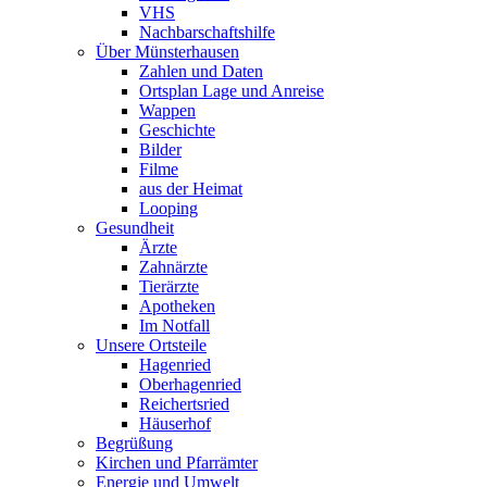
VHS
Nachbarschaftshilfe
Über Münsterhausen
Zahlen und Daten
Ortsplan Lage und Anreise
Wappen
Geschichte
Bilder
Filme
aus der Heimat
Looping
Gesundheit
Ärzte
Zahnärzte
Tierärzte
Apotheken
Im Notfall
Unsere Ortsteile
Hagenried
Oberhagenried
Reichertsried
Häuserhof
Begrüßung
Kirchen und Pfarrämter
Energie und Umwelt