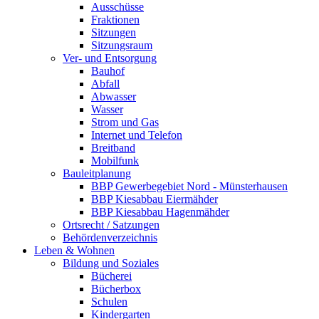
Ausschüsse
Fraktionen
Sitzungen
Sitzungsraum
Ver- und Entsorgung
Bauhof
Abfall
Abwasser
Wasser
Strom und Gas
Internet und Telefon
Breitband
Mobilfunk
Bauleitplanung
BBP Gewerbegebiet Nord - Münsterhausen
BBP Kiesabbau Eiermähder
BBP Kiesabbau Hagenmähder
Ortsrecht / Satzungen
Behördenverzeichnis
Leben & Wohnen
Bildung und Soziales
Bücherei
Bücherbox
Schulen
Kindergarten