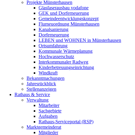
Projekte Münsterhausen
Glasfaserausbau vodafone
GEK und Dorferneuerung
Gemeindeentwicklungskonzept
Flurneuordnung Münsterhausen
Kanalsanierung
Dorferneuerung
LEBEN und WOHNEN in Münsterhausen
Ortsumfahrung
Kommunale Wärmeplanung
Hochwasserschutz
Interkommunaler Radweg
Kinderbetreuungseinrichtung
Windkraft
Bekanntmachungen
Jahresrückblick
Stellenanzeigen
Rathaus & Service
Verwaltung
Mitarbeiter
Sachgebiete
Aufgaben
Rathaus-Serviceportal (RSP)
Marktgemeinderat
Mitglieder