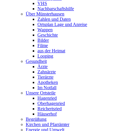
VHS
Nachbarschaftshilfe
Über Münsterhausen
Zahlen und Daten
Ortsplan Lage und Anreise
Wappen
Geschichte
Bilder
Filme
aus der Heimat
Looping
Gesundheit
Ärzte
Zahnärzte
Tierärzte
Apotheken
Im Notfall
Unsere Ortsteile
Hagenried
Oberhagenried
Reichertsried
Häuserhof
Begrüßung
Kirchen und Pfarrämter
Energie und Umwelt