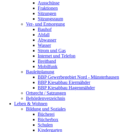
Ausschüsse
Fraktionen
Sitzungen
Sitzungsraum
Ver- und Entsorgung
Bauhof
Abfall
Abwasser
Wasser
Strom und Gas
Internet und Telefon
Breitband
Mobilfunk
Bauleitplanung
BBP Gewerbegebiet Nord - Münsterhausen
BBP Kiesabbau Eiermähder
BBP Kiesabbau Hagenmähder
Ortsrecht / Satzungen
Behördenverzeichnis
Leben & Wohnen
Bildung und Soziales
Bücherei
Bücherbox
Schulen
Kindergarten