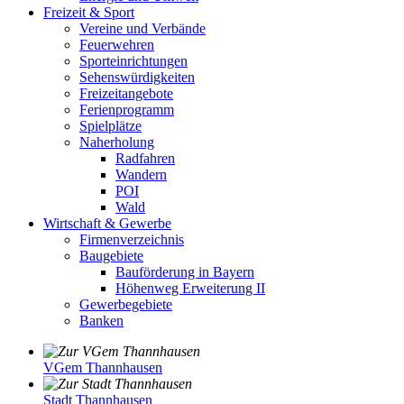
Freizeit & Sport
Vereine und Verbände
Feuerwehren
Sporteinrichtungen
Sehenswürdigkeiten
Freizeitangebote
Ferienprogramm
Spielplätze
Naherholung
Radfahren
Wandern
POI
Wald
Wirtschaft & Gewerbe
Firmenverzeichnis
Baugebiete
Bauförderung in Bayern
Höhenweg Erweiterung II
Gewerbegebiete
Banken
VGem Thannhausen
Stadt Thannhausen