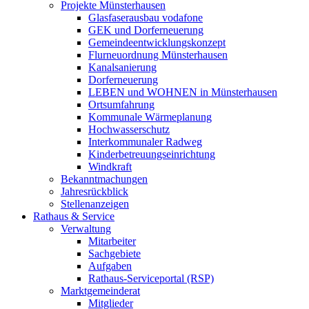
Projekte Münsterhausen
Glasfaserausbau vodafone
GEK und Dorferneuerung
Gemeindeentwicklungskonzept
Flurneuordnung Münsterhausen
Kanalsanierung
Dorferneuerung
LEBEN und WOHNEN in Münsterhausen
Ortsumfahrung
Kommunale Wärmeplanung
Hochwasserschutz
Interkommunaler Radweg
Kinderbetreuungseinrichtung
Windkraft
Bekanntmachungen
Jahresrückblick
Stellenanzeigen
Rathaus & Service
Verwaltung
Mitarbeiter
Sachgebiete
Aufgaben
Rathaus-Serviceportal (RSP)
Marktgemeinderat
Mitglieder