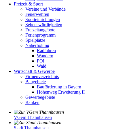
Freizeit & Sport
Vereine und Verbände
Feuerwehren
Sporteinrichtungen
Sehenswürdigkeiten
Freizeitangebote
Ferienprogramm
Spielplätze
Naherholung
Radfahren
Wandern
POI
Wald
Wirtschaft & Gewerbe
Firmenverzeichnis
Baugebiete
Bauförderung in Bayern
Höhenweg Erweiterung II
Gewerbegebiete
Banken
VGem Thannhausen
Stadt Thannhausen