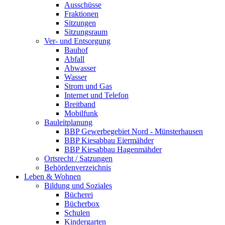
Ausschüsse
Fraktionen
Sitzungen
Sitzungsraum
Ver- und Entsorgung
Bauhof
Abfall
Abwasser
Wasser
Strom und Gas
Internet und Telefon
Breitband
Mobilfunk
Bauleitplanung
BBP Gewerbegebiet Nord - Münsterhausen
BBP Kiesabbau Eiermähder
BBP Kiesabbau Hagenmähder
Ortsrecht / Satzungen
Behördenverzeichnis
Leben & Wohnen
Bildung und Soziales
Bücherei
Bücherbox
Schulen
Kindergarten