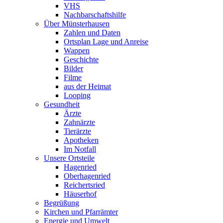
VHS
Nachbarschaftshilfe
Über Münsterhausen
Zahlen und Daten
Ortsplan Lage und Anreise
Wappen
Geschichte
Bilder
Filme
aus der Heimat
Looping
Gesundheit
Ärzte
Zahnärzte
Tierärzte
Apotheken
Im Notfall
Unsere Ortsteile
Hagenried
Oberhagenried
Reichertsried
Häuserhof
Begrüßung
Kirchen und Pfarrämter
Energie und Umwelt