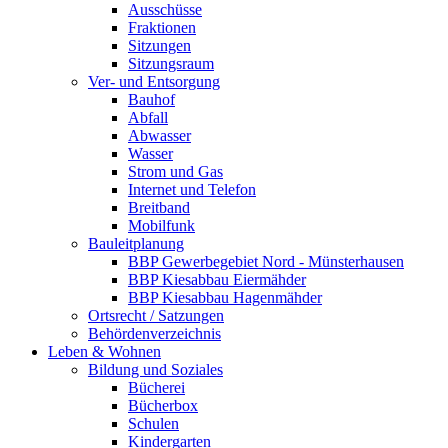
Ausschüsse
Fraktionen
Sitzungen
Sitzungsraum
Ver- und Entsorgung
Bauhof
Abfall
Abwasser
Wasser
Strom und Gas
Internet und Telefon
Breitband
Mobilfunk
Bauleitplanung
BBP Gewerbegebiet Nord - Münsterhausen
BBP Kiesabbau Eiermähder
BBP Kiesabbau Hagenmähder
Ortsrecht / Satzungen
Behördenverzeichnis
Leben & Wohnen
Bildung und Soziales
Bücherei
Bücherbox
Schulen
Kindergarten