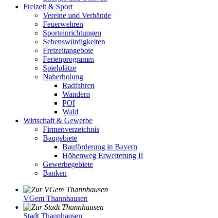
Freizeit & Sport
Vereine und Verbände
Feuerwehren
Sporteinrichtungen
Sehenswürdigkeiten
Freizeitangebote
Ferienprogramm
Spielplätze
Naherholung
Radfahren
Wandern
POI
Wald
Wirtschaft & Gewerbe
Firmenverzeichnis
Baugebiete
Bauförderung in Bayern
Höhenweg Erweiterung II
Gewerbegebiete
Banken
VGem Thannhausen
Stadt Thannhausen