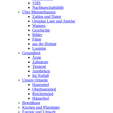
VHS
Nachbarschaftshilfe
Über Münsterhausen
Zahlen und Daten
Ortsplan Lage und Anreise
Wappen
Geschichte
Bilder
Filme
aus der Heimat
Looping
Gesundheit
Ärzte
Zahnärzte
Tierärzte
Apotheken
Im Notfall
Unsere Ortsteile
Hagenried
Oberhagenried
Reichertsried
Häuserhof
Begrüßung
Kirchen und Pfarrämter
Energie und Umwelt