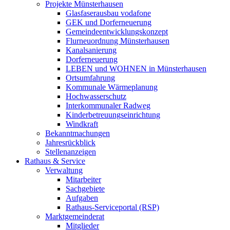
Projekte Münsterhausen
Glasfaserausbau vodafone
GEK und Dorferneuerung
Gemeindeentwicklungskonzept
Flurneuordnung Münsterhausen
Kanalsanierung
Dorferneuerung
LEBEN und WOHNEN in Münsterhausen
Ortsumfahrung
Kommunale Wärmeplanung
Hochwasserschutz
Interkommunaler Radweg
Kinderbetreuungseinrichtung
Windkraft
Bekanntmachungen
Jahresrückblick
Stellenanzeigen
Rathaus & Service
Verwaltung
Mitarbeiter
Sachgebiete
Aufgaben
Rathaus-Serviceportal (RSP)
Marktgemeinderat
Mitglieder