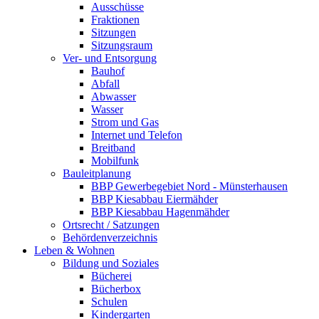
Ausschüsse
Fraktionen
Sitzungen
Sitzungsraum
Ver- und Entsorgung
Bauhof
Abfall
Abwasser
Wasser
Strom und Gas
Internet und Telefon
Breitband
Mobilfunk
Bauleitplanung
BBP Gewerbegebiet Nord - Münsterhausen
BBP Kiesabbau Eiermähder
BBP Kiesabbau Hagenmähder
Ortsrecht / Satzungen
Behördenverzeichnis
Leben & Wohnen
Bildung und Soziales
Bücherei
Bücherbox
Schulen
Kindergarten