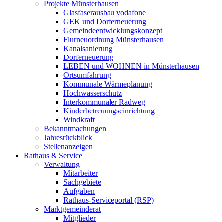
Projekte Münsterhausen
Glasfaserausbau vodafone
GEK und Dorferneuerung
Gemeindeentwicklungskonzept
Flurneuordnung Münsterhausen
Kanalsanierung
Dorferneuerung
LEBEN und WOHNEN in Münsterhausen
Ortsumfahrung
Kommunale Wärmeplanung
Hochwasserschutz
Interkommunaler Radweg
Kinderbetreuungseinrichtung
Windkraft
Bekanntmachungen
Jahresrückblick
Stellenanzeigen
Rathaus & Service
Verwaltung
Mitarbeiter
Sachgebiete
Aufgaben
Rathaus-Serviceportal (RSP)
Marktgemeinderat
Mitglieder