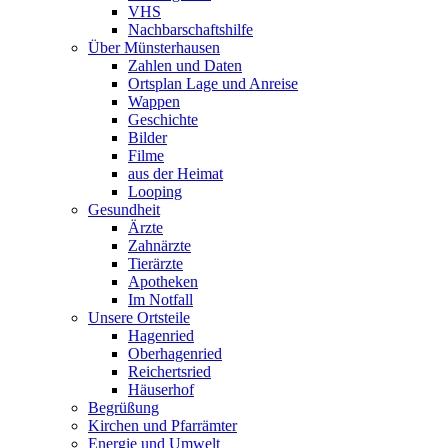
VHS
Nachbarschaftshilfe
Über Münsterhausen
Zahlen und Daten
Ortsplan Lage und Anreise
Wappen
Geschichte
Bilder
Filme
aus der Heimat
Looping
Gesundheit
Ärzte
Zahnärzte
Tierärzte
Apotheken
Im Notfall
Unsere Ortsteile
Hagenried
Oberhagenried
Reichertsried
Häuserhof
Begrüßung
Kirchen und Pfarrämter
Energie und Umwelt