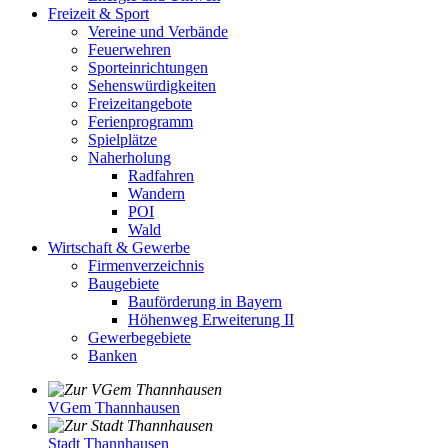
Freizeit & Sport
Vereine und Verbände
Feuerwehren
Sporteinrichtungen
Sehenswürdigkeiten
Freizeitangebote
Ferienprogramm
Spielplätze
Naherholung
Radfahren
Wandern
POI
Wald
Wirtschaft & Gewerbe
Firmenverzeichnis
Baugebiete
Bauförderung in Bayern
Höhenweg Erweiterung II
Gewerbegebiete
Banken
VGem Thannhausen
Stadt Thannhausen