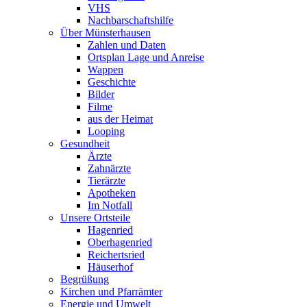
VHS
Nachbarschaftshilfe
Über Münsterhausen
Zahlen und Daten
Ortsplan Lage und Anreise
Wappen
Geschichte
Bilder
Filme
aus der Heimat
Looping
Gesundheit
Ärzte
Zahnärzte
Tierärzte
Apotheken
Im Notfall
Unsere Ortsteile
Hagenried
Oberhagenried
Reichertsried
Häuserhof
Begrüßung
Kirchen und Pfarrämter
Energie und Umwelt