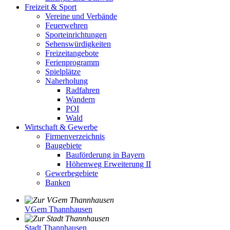
Freizeit & Sport
Vereine und Verbände
Feuerwehren
Sporteinrichtungen
Sehenswürdigkeiten
Freizeitangebote
Ferienprogramm
Spielplätze
Naherholung
Radfahren
Wandern
POI
Wald
Wirtschaft & Gewerbe
Firmenverzeichnis
Baugebiete
Bauförderung in Bayern
Höhenweg Erweiterung II
Gewerbegebiete
Banken
VGem Thannhausen
Stadt Thannhausen