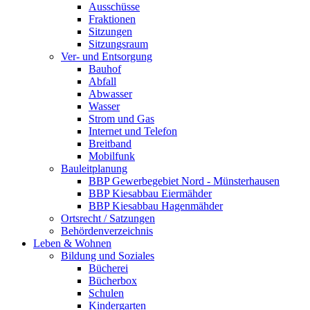
Ausschüsse
Fraktionen
Sitzungen
Sitzungsraum
Ver- und Entsorgung
Bauhof
Abfall
Abwasser
Wasser
Strom und Gas
Internet und Telefon
Breitband
Mobilfunk
Bauleitplanung
BBP Gewerbegebiet Nord - Münsterhausen
BBP Kiesabbau Eiermähder
BBP Kiesabbau Hagenmähder
Ortsrecht / Satzungen
Behördenverzeichnis
Leben & Wohnen
Bildung und Soziales
Bücherei
Bücherbox
Schulen
Kindergarten