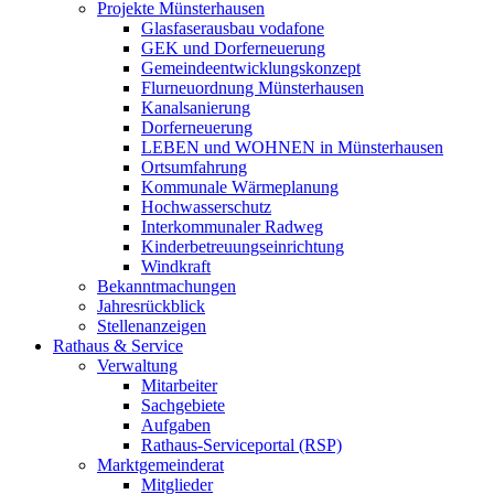
Projekte Münsterhausen
Glasfaserausbau vodafone
GEK und Dorferneuerung
Gemeindeentwicklungskonzept
Flurneuordnung Münsterhausen
Kanalsanierung
Dorferneuerung
LEBEN und WOHNEN in Münsterhausen
Ortsumfahrung
Kommunale Wärmeplanung
Hochwasserschutz
Interkommunaler Radweg
Kinderbetreuungseinrichtung
Windkraft
Bekanntmachungen
Jahresrückblick
Stellenanzeigen
Rathaus & Service
Verwaltung
Mitarbeiter
Sachgebiete
Aufgaben
Rathaus-Serviceportal (RSP)
Marktgemeinderat
Mitglieder