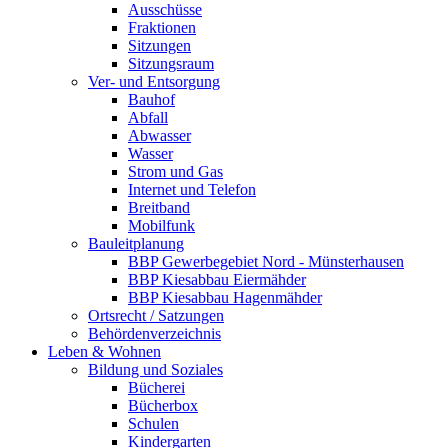
Ausschüsse
Fraktionen
Sitzungen
Sitzungsraum
Ver- und Entsorgung
Bauhof
Abfall
Abwasser
Wasser
Strom und Gas
Internet und Telefon
Breitband
Mobilfunk
Bauleitplanung
BBP Gewerbegebiet Nord - Münsterhausen
BBP Kiesabbau Eiermähder
BBP Kiesabbau Hagenmähder
Ortsrecht / Satzungen
Behördenverzeichnis
Leben & Wohnen
Bildung und Soziales
Bücherei
Bücherbox
Schulen
Kindergarten