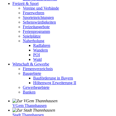
Freizeit & Sport
Vereine und Verbände
Feuerwehren
Sporteinrichtungen
Sehenswürdigkeiten
Freizeitangebote
Ferienprogramm
Spielplätze
Naherholung
Radfahren
Wandern
POI
Wald
Wirtschaft & Gewerbe
Firmenverzeichnis
Baugebiete
Bauförderung in Bayern
Höhenweg Erweiterung II
Gewerbegebiete
Banken
VGem Thannhausen
Stadt Thannhausen