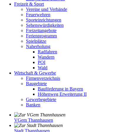
Freizeit & Sport
Vereine und Verbände
Feuerwehren
Sporteinrichtungen
Sehenswürdigkeiten
Freizeitangebote
Ferienprogramm
Spielplätze
Naherholung
Radfahren
Wandern
POI
Wald
Wirtschaft & Gewerbe
Firmenverzeichnis
Baugebiete
Bauförderung in Bayern
Höhenweg Erweiterung II
Gewerbegebiete
Banken
VGem Thannhausen
Stadt Thannhausen