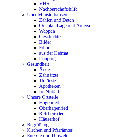
VHS
Nachbarschaftshilfe
Über Münsterhausen
Zahlen und Daten
Ortsplan Lage und Anreise
Wappen
Geschichte
Bilder
Filme
aus der Heimat
Looping
Gesundheit
Ärzte
Zahnärzte
Tierärzte
Apotheken
Im Notfall
Unsere Ortsteile
Hagenried
Oberhagenried
Reichertsried
Häuserhof
Begrüßung
Kirchen und Pfarrämter
Energie und Umwelt