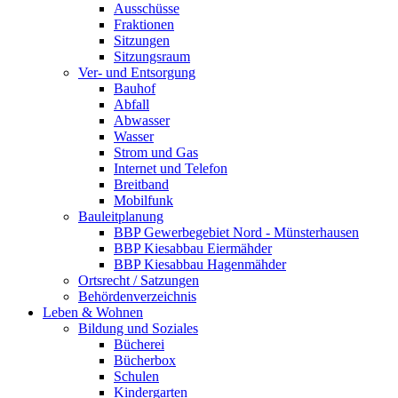
Ausschüsse
Fraktionen
Sitzungen
Sitzungsraum
Ver- und Entsorgung
Bauhof
Abfall
Abwasser
Wasser
Strom und Gas
Internet und Telefon
Breitband
Mobilfunk
Bauleitplanung
BBP Gewerbegebiet Nord - Münsterhausen
BBP Kiesabbau Eiermähder
BBP Kiesabbau Hagenmähder
Ortsrecht / Satzungen
Behördenverzeichnis
Leben & Wohnen
Bildung und Soziales
Bücherei
Bücherbox
Schulen
Kindergarten