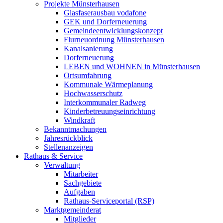
Projekte Münsterhausen
Glasfaserausbau vodafone
GEK und Dorferneuerung
Gemeindeentwicklungskonzept
Flurneuordnung Münsterhausen
Kanalsanierung
Dorferneuerung
LEBEN und WOHNEN in Münsterhausen
Ortsumfahrung
Kommunale Wärmeplanung
Hochwasserschutz
Interkommunaler Radweg
Kinderbetreuungseinrichtung
Windkraft
Bekanntmachungen
Jahresrückblick
Stellenanzeigen
Rathaus & Service
Verwaltung
Mitarbeiter
Sachgebiete
Aufgaben
Rathaus-Serviceportal (RSP)
Marktgemeinderat
Mitglieder