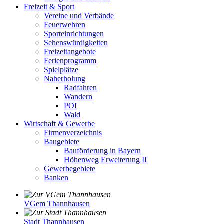
Freizeit & Sport
Vereine und Verbände
Feuerwehren
Sporteinrichtungen
Sehenswürdigkeiten
Freizeitangebote
Ferienprogramm
Spielplätze
Naherholung
Radfahren
Wandern
POI
Wald
Wirtschaft & Gewerbe
Firmenverzeichnis
Baugebiete
Bauförderung in Bayern
Höhenweg Erweiterung II
Gewerbegebiete
Banken
VGem Thannhausen
Stadt Thannhausen