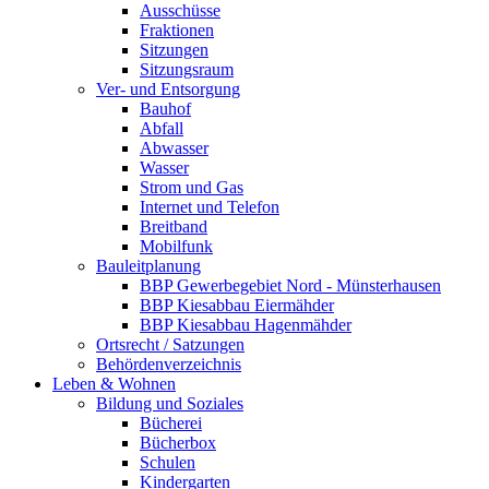
Ausschüsse
Fraktionen
Sitzungen
Sitzungsraum
Ver- und Entsorgung
Bauhof
Abfall
Abwasser
Wasser
Strom und Gas
Internet und Telefon
Breitband
Mobilfunk
Bauleitplanung
BBP Gewerbegebiet Nord - Münsterhausen
BBP Kiesabbau Eiermähder
BBP Kiesabbau Hagenmähder
Ortsrecht / Satzungen
Behördenverzeichnis
Leben & Wohnen
Bildung und Soziales
Bücherei
Bücherbox
Schulen
Kindergarten