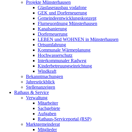
Projekte Münsterhausen
Glasfaserausbau vodafone
GEK und Dorferneuerung
Gemeindeentwicklungskonzept
Flurneuordnung Münsterhausen
Kanalsanierung
Dorferneuerung
LEBEN und WOHNEN in Münsterhausen
Ortsumfahrung
Kommunale Wärmeplanung
Hochwasserschutz
Interkommunaler Radweg
Kinderbetreuungseinrichtung
Windkraft
Bekanntmachungen
Jahresrückblick
Stellenanzeigen
Rathaus & Service
Verwaltung
Mitarbeiter
Sachgebiete
Aufgaben
Rathaus-Serviceportal (RSP)
Marktgemeinderat
Mitglieder