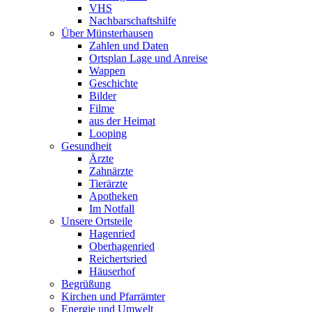
VHS
Nachbarschaftshilfe
Über Münsterhausen
Zahlen und Daten
Ortsplan Lage und Anreise
Wappen
Geschichte
Bilder
Filme
aus der Heimat
Looping
Gesundheit
Ärzte
Zahnärzte
Tierärzte
Apotheken
Im Notfall
Unsere Ortsteile
Hagenried
Oberhagenried
Reichertsried
Häuserhof
Begrüßung
Kirchen und Pfarrämter
Energie und Umwelt