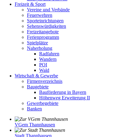
Freizeit & Sport
Vereine und Verbände
Feuerwehren
Sporteinrichtungen
Sehenswürdigkeiten
Freizeitangebote
Ferienprogramm
Spielplätze
Naherholung
Radfahren
Wandern
POI
Wald
Wirtschaft & Gewerbe
Firmenverzeichnis
Baugebiete
Bauförderung in Bayern
Höhenweg Erweiterung II
Gewerbegebiete
Banken
VGem Thannhausen
Stadt Thannhausen