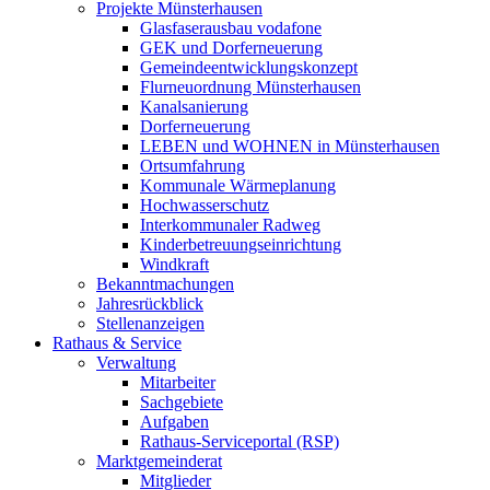
Projekte Münsterhausen
Glasfaserausbau vodafone
GEK und Dorferneuerung
Gemeindeentwicklungskonzept
Flurneuordnung Münsterhausen
Kanalsanierung
Dorferneuerung
LEBEN und WOHNEN in Münsterhausen
Ortsumfahrung
Kommunale Wärmeplanung
Hochwasserschutz
Interkommunaler Radweg
Kinderbetreuungseinrichtung
Windkraft
Bekanntmachungen
Jahresrückblick
Stellenanzeigen
Rathaus & Service
Verwaltung
Mitarbeiter
Sachgebiete
Aufgaben
Rathaus-Serviceportal (RSP)
Marktgemeinderat
Mitglieder