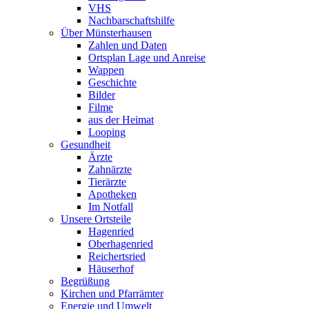
VHS
Nachbarschaftshilfe
Über Münsterhausen
Zahlen und Daten
Ortsplan Lage und Anreise
Wappen
Geschichte
Bilder
Filme
aus der Heimat
Looping
Gesundheit
Ärzte
Zahnärzte
Tierärzte
Apotheken
Im Notfall
Unsere Ortsteile
Hagenried
Oberhagenried
Reichertsried
Häuserhof
Begrüßung
Kirchen und Pfarrämter
Energie und Umwelt