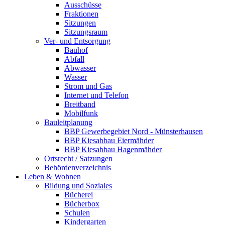
Ausschüsse
Fraktionen
Sitzungen
Sitzungsraum
Ver- und Entsorgung
Bauhof
Abfall
Abwasser
Wasser
Strom und Gas
Internet und Telefon
Breitband
Mobilfunk
Bauleitplanung
BBP Gewerbegebiet Nord - Münsterhausen
BBP Kiesabbau Eiermähder
BBP Kiesabbau Hagenmähder
Ortsrecht / Satzungen
Behördenverzeichnis
Leben & Wohnen
Bildung und Soziales
Bücherei
Bücherbox
Schulen
Kindergarten