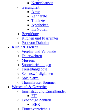
Nettershausen
Gesundheit
Ärzte
Zahnärzte
Tierärzte
Apotheken
Im Notfall
Begrüßung
Kirchen und Pfarrämter
Post von Dahoim
Kultur & Freizeit
Vereine und Verbände
Feuerwehren
Museum
Sporteinrichtungen
Freizeitangebote
Sehenswürdigkeiten
Spielplätze
Thannhauser Sommer
Wirtschaft & Gewerbe
Innenstadt und Einzelhandel
FIT
Lebendige Zentren
ISEK
Firmenverzeichnis