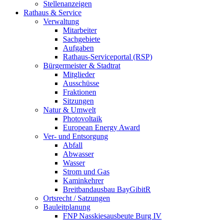
Stellenanzeigen
Rathaus & Service
Verwaltung
Mitarbeiter
Sachgebiete
Aufgaben
Rathaus-Serviceportal (RSP)
Bürgermeister & Stadtrat
Mitglieder
Ausschüsse
Fraktionen
Sitzungen
Natur & Umwelt
Photovoltaik
European Energy Award
Ver- und Entsorgung
Abfall
Abwasser
Wasser
Strom und Gas
Kaminkehrer
Breitbandausbau BayGibitR
Ortsrecht / Satzungen
Bauleitplanung
FNP Nasskiesausbeute Burg IV