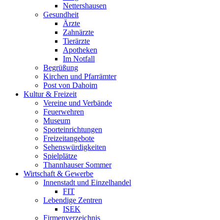
Nettershausen
Gesundheit
Ärzte
Zahnärzte
Tierärzte
Apotheken
Im Notfall
Begrüßung
Kirchen und Pfarrämter
Post von Dahoim
Kultur & Freizeit
Vereine und Verbände
Feuerwehren
Museum
Sporteinrichtungen
Freizeitangebote
Sehenswürdigkeiten
Spielplätze
Thannhauser Sommer
Wirtschaft & Gewerbe
Innenstadt und Einzelhandel
FIT
Lebendige Zentren
ISEK
Firmenverzeichnis