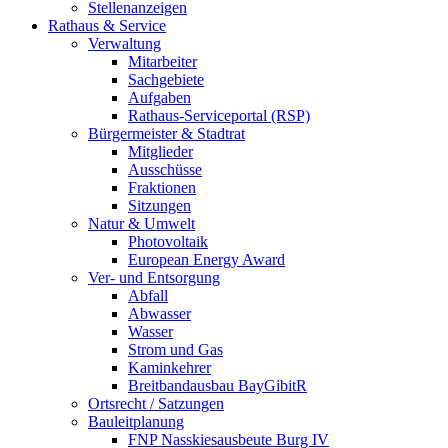
Stellenanzeigen
Rathaus & Service
Verwaltung
Mitarbeiter
Sachgebiete
Aufgaben
Rathaus-Serviceportal (RSP)
Bürgermeister & Stadtrat
Mitglieder
Ausschüsse
Fraktionen
Sitzungen
Natur & Umwelt
Photovoltaik
European Energy Award
Ver- und Entsorgung
Abfall
Abwasser
Wasser
Strom und Gas
Kaminkehrer
Breitbandausbau BayGibitR
Ortsrecht / Satzungen
Bauleitplanung
FNP Nasskiesausbeute Burg IV