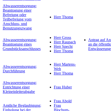
Abwasserentsorgung;
Beantragung einer
Befreiung oder
Herr Thoma
Teilbefreiung vom
Anschluss- und
Benutzungszwang
Herr Gross
Abwasserentsorgung;
Antrag auf An
Herr Raupach
Beantragung eines
an die öffentli
Herr Specht
Grundstücksanschlusses
Entwässerung
Herr Thoma
Herr Martens-
Abwasserentsorgung;
Weh
Durchführung
Herr Thoma
Abwasserentsorgung;
Entrichtung einer
Frau Huber
Kleineinleiterabgabe
Frau Abold
Amtliche Beglaubigung;
Frau
Einholung bei der
Blochum-