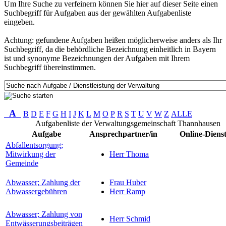
Um Ihre Suche zu verfeinern können Sie hier auf dieser Seite einen
Suchbegriff für Aufgaben aus der gewählten Aufgabenliste
eingeben.
Achtung: gefundene Aufgaben heißen möglicherweise anders als Ihr
Suchbegriff, da die behördliche Bezeichnung einheitlich in Bayern
ist und synonyme Bezeichnungen der Aufgaben mit Ihrem
Suchbegriff übereinstimmen.
A
B
D
E
F
G
H
I
J
K
L
M
O
P
R
S
T
U
V
W
Z
ALLE
Aufgabenliste der Verwaltungsgemeinschaft Thannhausen
Aufgabe
Ansprechpartner/in
Online-Diens
Abfallentsorgung;
Mitwirkung der
Herr Thoma
Gemeinde
Abwasser; Zahlung der
Frau Huber
Abwassergebühren
Herr Ramp
Abwasser; Zahlung von
Herr Schmid
Entwässerungsbeiträgen