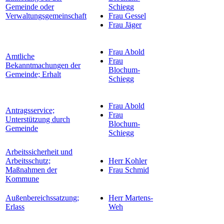
Gemeinde oder
Schiegg
Verwaltungsgemeinschaft
Frau Gessel
Frau Jäger
Frau Abold
Amtliche
Frau
Bekanntmachungen der
Blochum-
Gemeinde; Erhalt
Schiegg
Frau Abold
Antragsservice;
Frau
Unterstützung durch
Blochum-
Gemeinde
Schiegg
Arbeitssicherheit und
Arbeitsschutz;
Herr Kohler
Maßnahmen der
Frau Schmid
Kommune
Außenbereichssatzung;
Herr Martens-
Erlass
Weh