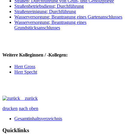
Straßen; Durchführung von Grün- und Gehölzpflege
Straßenbetriebsdienst; Durchführung
Straßenreinigung; Durchführung
Wasserversorgung; Beantragung eines Gartenanschlusses
Wasserversorgung; Beantragung eines
Grundstücksanschlusses
Weitere Kolleginnen / -Kollegen:
Herr Gross
Herr Specht
zurück
drucken
nach oben
Gesamtinhaltsverzeichnis
Quicklinks