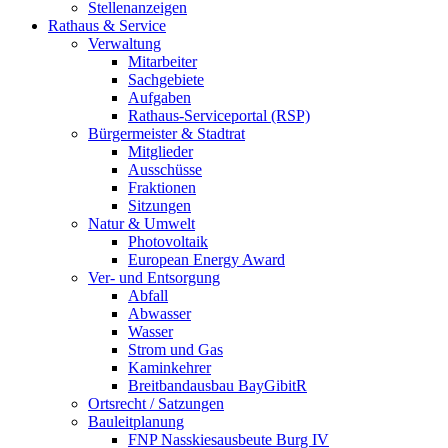
Stellenanzeigen
Rathaus & Service
Verwaltung
Mitarbeiter
Sachgebiete
Aufgaben
Rathaus-Serviceportal (RSP)
Bürgermeister & Stadtrat
Mitglieder
Ausschüsse
Fraktionen
Sitzungen
Natur & Umwelt
Photovoltaik
European Energy Award
Ver- und Entsorgung
Abfall
Abwasser
Wasser
Strom und Gas
Kaminkehrer
Breitbandausbau BayGibitR
Ortsrecht / Satzungen
Bauleitplanung
FNP Nasskiesausbeute Burg IV