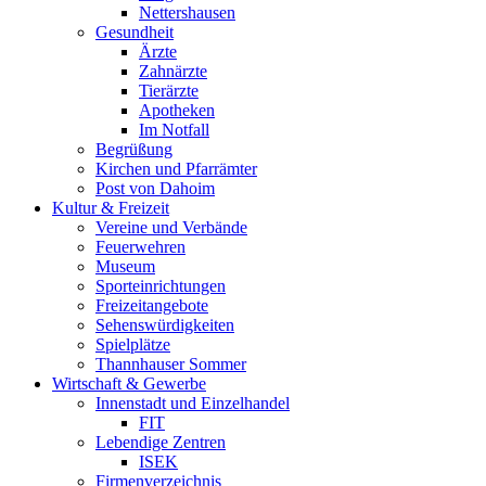
Nettershausen
Gesundheit
Ärzte
Zahnärzte
Tierärzte
Apotheken
Im Notfall
Begrüßung
Kirchen und Pfarrämter
Post von Dahoim
Kultur & Freizeit
Vereine und Verbände
Feuerwehren
Museum
Sporteinrichtungen
Freizeitangebote
Sehenswürdigkeiten
Spielplätze
Thannhauser Sommer
Wirtschaft & Gewerbe
Innenstadt und Einzelhandel
FIT
Lebendige Zentren
ISEK
Firmenverzeichnis