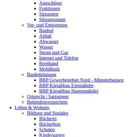
Ausschüsse
Fraktionen
Sitzungen
Sitzungsraum
Ver- und Entsorgung
Bauhof
Abfall
Abwasser
Wasser
Strom und Gas
Internet und Telefon
Breitband
Mobilfunk
Bauleitplanung
BBP Gewerbegebiet Nord - Münsterhausen
BBP Kiesabbau Eiermähder
BBP Kiesabbau Hagenmähder
Ortsrecht / Satzungen
Behördenverzeichnis
Leben & Wohnen
Bildung und Soziales
Bücherei
Bücherbox
Schulen
Kindergarten