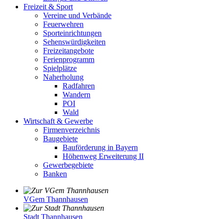
Freizeit & Sport
Vereine und Verbände
Feuerwehren
Sporteinrichtungen
Sehenswürdigkeiten
Freizeitangebote
Ferienprogramm
Spielplätze
Naherholung
Radfahren
Wandern
POI
Wald
Wirtschaft & Gewerbe
Firmenverzeichnis
Baugebiete
Bauförderung in Bayern
Höhenweg Erweiterung II
Gewerbegebiete
Banken
VGem Thannhausen
Stadt Thannhausen