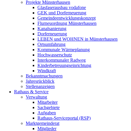
Projekte Münsterhausen
Glasfaserausbau vodafone
GEK und Dorferneuerung
Gemeindeentwicklungskonzept
Flurneuordnung Münsterhausen
Kanalsanierung
Dorferneuerung
LEBEN und WOHNEN in Münsterhausen
Ortsumfahrung
Kommunale Wärmeplanung
Hochwasserschutz
Interkommunaler Radweg
Kinderbetreuungseinrichtung
Windkraft
Bekanntmachungen
Jahresrückblick
Stellenanzeigen
Rathaus & Service
Verwaltung
Mitarbeiter
Sachgebiete
Aufgaben
Rathaus-Serviceportal (RSP)
Marktgemeinderat
Mitglieder