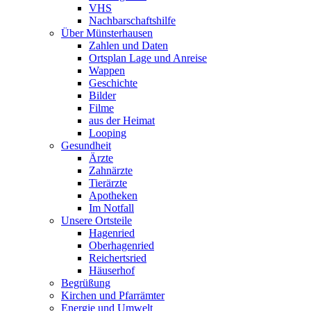
VHS
Nachbarschaftshilfe
Über Münsterhausen
Zahlen und Daten
Ortsplan Lage und Anreise
Wappen
Geschichte
Bilder
Filme
aus der Heimat
Looping
Gesundheit
Ärzte
Zahnärzte
Tierärzte
Apotheken
Im Notfall
Unsere Ortsteile
Hagenried
Oberhagenried
Reichertsried
Häuserhof
Begrüßung
Kirchen und Pfarrämter
Energie und Umwelt