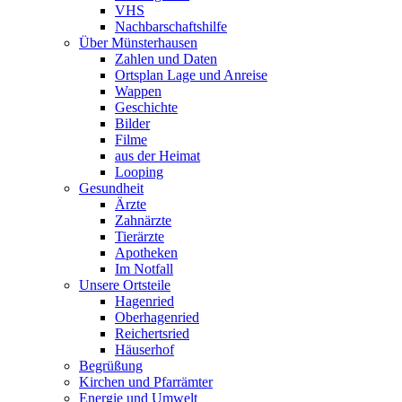
VHS
Nachbarschaftshilfe
Über Münsterhausen
Zahlen und Daten
Ortsplan Lage und Anreise
Wappen
Geschichte
Bilder
Filme
aus der Heimat
Looping
Gesundheit
Ärzte
Zahnärzte
Tierärzte
Apotheken
Im Notfall
Unsere Ortsteile
Hagenried
Oberhagenried
Reichertsried
Häuserhof
Begrüßung
Kirchen und Pfarrämter
Energie und Umwelt