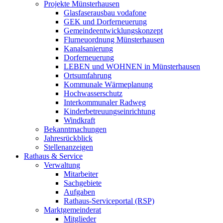
Projekte Münsterhausen
Glasfaserausbau vodafone
GEK und Dorferneuerung
Gemeindeentwicklungskonzept
Flurneuordnung Münsterhausen
Kanalsanierung
Dorferneuerung
LEBEN und WOHNEN in Münsterhausen
Ortsumfahrung
Kommunale Wärmeplanung
Hochwasserschutz
Interkommunaler Radweg
Kinderbetreuungseinrichtung
Windkraft
Bekanntmachungen
Jahresrückblick
Stellenanzeigen
Rathaus & Service
Verwaltung
Mitarbeiter
Sachgebiete
Aufgaben
Rathaus-Serviceportal (RSP)
Marktgemeinderat
Mitglieder