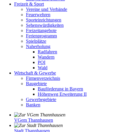
Freizeit & Sport
Vereine und Verbände
Feuerwehren
Sporteinrichtungen
Sehenswürdigkeiten
Freizeitangebote
Ferienprogramm
Spielplätze
Naherholung
Radfahren
Wandern
POI
Wald
Wirtschaft & Gewerbe
Firmenverzeichnis
Baugebiete
Bauförderung in Bayern
Höhenweg Erweiterung II
Gewerbegebiete
Banken
VGem Thannhausen
Stadt Thannhausen