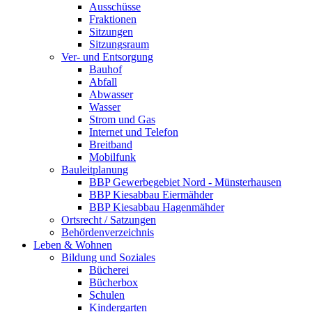
Ausschüsse
Fraktionen
Sitzungen
Sitzungsraum
Ver- und Entsorgung
Bauhof
Abfall
Abwasser
Wasser
Strom und Gas
Internet und Telefon
Breitband
Mobilfunk
Bauleitplanung
BBP Gewerbegebiet Nord - Münsterhausen
BBP Kiesabbau Eiermähder
BBP Kiesabbau Hagenmähder
Ortsrecht / Satzungen
Behördenverzeichnis
Leben & Wohnen
Bildung und Soziales
Bücherei
Bücherbox
Schulen
Kindergarten