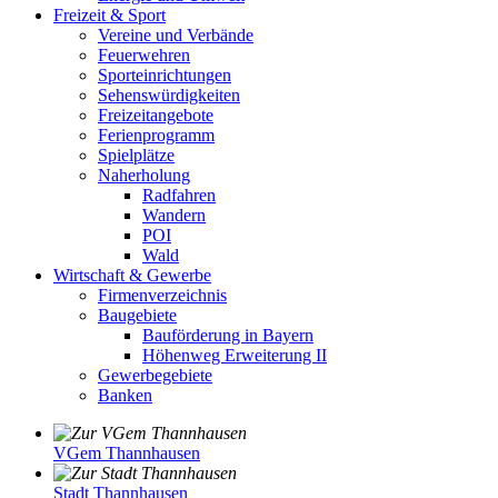
Freizeit & Sport
Vereine und Verbände
Feuerwehren
Sporteinrichtungen
Sehenswürdigkeiten
Freizeitangebote
Ferienprogramm
Spielplätze
Naherholung
Radfahren
Wandern
POI
Wald
Wirtschaft & Gewerbe
Firmenverzeichnis
Baugebiete
Bauförderung in Bayern
Höhenweg Erweiterung II
Gewerbegebiete
Banken
VGem Thannhausen
Stadt Thannhausen