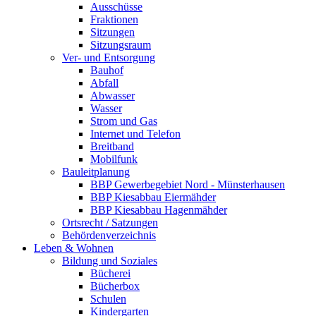
Ausschüsse
Fraktionen
Sitzungen
Sitzungsraum
Ver- und Entsorgung
Bauhof
Abfall
Abwasser
Wasser
Strom und Gas
Internet und Telefon
Breitband
Mobilfunk
Bauleitplanung
BBP Gewerbegebiet Nord - Münsterhausen
BBP Kiesabbau Eiermähder
BBP Kiesabbau Hagenmähder
Ortsrecht / Satzungen
Behördenverzeichnis
Leben & Wohnen
Bildung und Soziales
Bücherei
Bücherbox
Schulen
Kindergarten