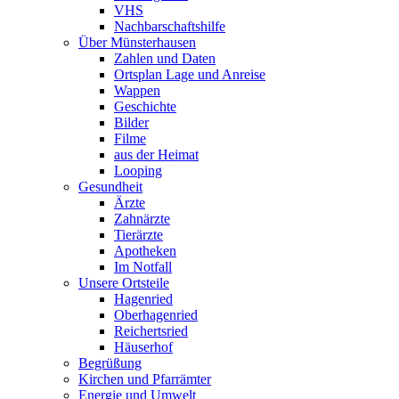
VHS
Nachbarschaftshilfe
Über Münsterhausen
Zahlen und Daten
Ortsplan Lage und Anreise
Wappen
Geschichte
Bilder
Filme
aus der Heimat
Looping
Gesundheit
Ärzte
Zahnärzte
Tierärzte
Apotheken
Im Notfall
Unsere Ortsteile
Hagenried
Oberhagenried
Reichertsried
Häuserhof
Begrüßung
Kirchen und Pfarrämter
Energie und Umwelt