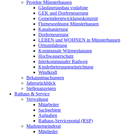
Projekte Münsterhausen
Glasfaserausbau vodafone
GEK und Dorferneuerung
Gemeindeentwicklungskonzept
Flurneuordnung Münsterhausen
Kanalsanierung
Dorferneuerung
LEBEN und WOHNEN in Münsterhausen
Ortsumfahrung
Kommunale Wärmeplanung
Hochwasserschutz
Interkommunaler Radweg
Kinderbetreuungseinrichtung
Windkraft
Bekanntmachungen
Jahresrückblick
Stellenanzeigen
Rathaus & Service
Verwaltung
Mitarbeiter
Sachgebiete
Aufgaben
Rathaus-Serviceportal (RSP)
Marktgemeinderat
Mitglieder