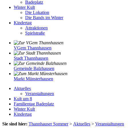
Badeplatz
Winter Kult
Die Lokation
Die Bands im Winter
Kindertag
Attraktionen
Spielstraße
VGem Thannhausen
Stadt Thannhausen
Gemeinde Balzhausen
Markt Münsterhausen
Aktuelles
Veranstaltungen
Kult um 8
Familientag Badeplatz
Winter Kult
Kindertag
Sie sind hier:
Thannhauser Sommer
>
Aktuelles
>
Veranstaltungen