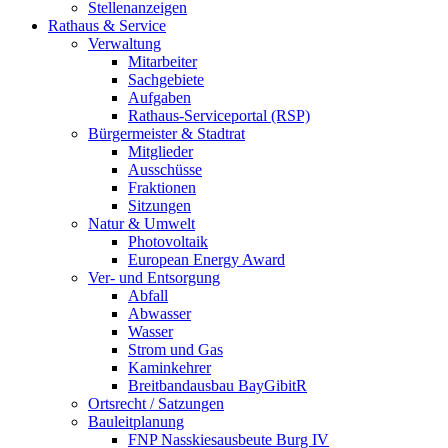
Stellenanzeigen
Rathaus & Service
Verwaltung
Mitarbeiter
Sachgebiete
Aufgaben
Rathaus-Serviceportal (RSP)
Bürgermeister & Stadtrat
Mitglieder
Ausschüsse
Fraktionen
Sitzungen
Natur & Umwelt
Photovoltaik
European Energy Award
Ver- und Entsorgung
Abfall
Abwasser
Wasser
Strom und Gas
Kaminkehrer
Breitbandausbau BayGibitR
Ortsrecht / Satzungen
Bauleitplanung
FNP Nasskiesausbeute Burg IV