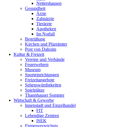
Nettershausen
Gesundheit
Ärzte
Zahnärzte
Tierärzte
Apotheken
Im Notfall
Begrüßung
Kirchen und Pfarrämter
Post von Dahoim
Kultur & Freizeit
Vereine und Verbände
Feuerwehren
Museum
Sporteinrichtungen
Freizeitangebote
Sehenswürdigkeiten
Spielplätze
Thannhauser Sommer
Wirtschaft & Gewerbe
Innenstadt und Einzelhandel
FIT
Lebendige Zentren
ISEK
Firmenverzeichnis