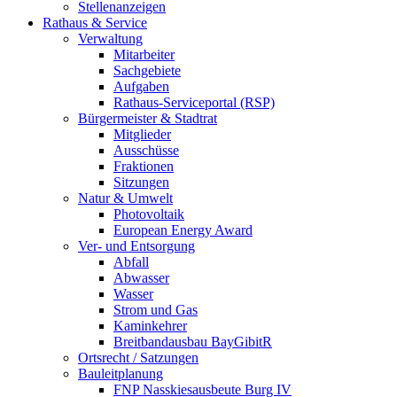
Stellenanzeigen
Rathaus & Service
Verwaltung
Mitarbeiter
Sachgebiete
Aufgaben
Rathaus-Serviceportal (RSP)
Bürgermeister & Stadtrat
Mitglieder
Ausschüsse
Fraktionen
Sitzungen
Natur & Umwelt
Photovoltaik
European Energy Award
Ver- und Entsorgung
Abfall
Abwasser
Wasser
Strom und Gas
Kaminkehrer
Breitbandausbau BayGibitR
Ortsrecht / Satzungen
Bauleitplanung
FNP Nasskiesausbeute Burg IV