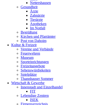
Nettershausen
Gesundheit
Ärzte
Zahnärzte
Tierärzte
Apotheken
Im Notfall
Begrüßung
Kirchen und Pfarrämter
Post von Dahoim
Kultur & Freizeit
Vereine und Verbände
Feuerwehren
Museum
Sporteinrichtungen
Freizeitangebote
Sehenswürdigkeiten
Spielplätze
Thannhauser Sommer
Wirtschaft & Gewerbe
Innenstadt und Einzelhandel
FIT
Lebendige Zentren
ISEK
Firmenverzeichnis