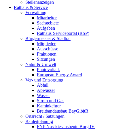
Stellenanzeigen
Rathaus & Service
Verwaltung
Mitarbeiter
Sachgebiete
Aufgaben
Rathaus-Serviceportal (RSP)
Bürgermeister & Stadtrat
Mitglieder
Ausschüsse
Fraktionen
Sitzungen
Natur & Umwelt
Photovoltaik
European Energy Award
Ver- und Entsorgung
Abfall
Abwasser
Wasser
Strom und Gas
Kaminkehrer
Breitbandausbau BayGibitR
Ortsrecht / Satzungen
Bauleitplanung
FNP Nasskiesausbeute Burg IV