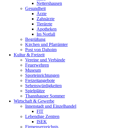
Nettershausen
Gesundheit
Ärzte
Zahnärzte
Tierärzte
Apotheken
Im Notfall
Begrüßung
Kirchen und Pfarrämter
Post von Dahoim
Kultur & Freizeit
Vereine und Verbände
Feuerwehren
Museum
Sporteinrichtungen
Freizeitangebote
Sehenswürdigkeiten
Spielplätze
Thannhauser Sommer
Wirtschaft & Gewerbe
Innenstadt und Einzelhandel
FIT
Lebendige Zentren
ISEK
Firmenverzeichnis