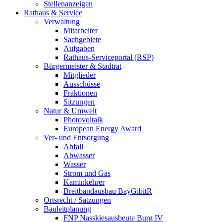
Stellenanzeigen
Rathaus & Service
Verwaltung
Mitarbeiter
Sachgebiete
Aufgaben
Rathaus-Serviceportal (RSP)
Bürgermeister & Stadtrat
Mitglieder
Ausschüsse
Fraktionen
Sitzungen
Natur & Umwelt
Photovoltaik
European Energy Award
Ver- und Entsorgung
Abfall
Abwasser
Wasser
Strom und Gas
Kaminkehrer
Breitbandausbau BayGibitR
Ortsrecht / Satzungen
Bauleitplanung
FNP Nasskiesausbeute Burg IV