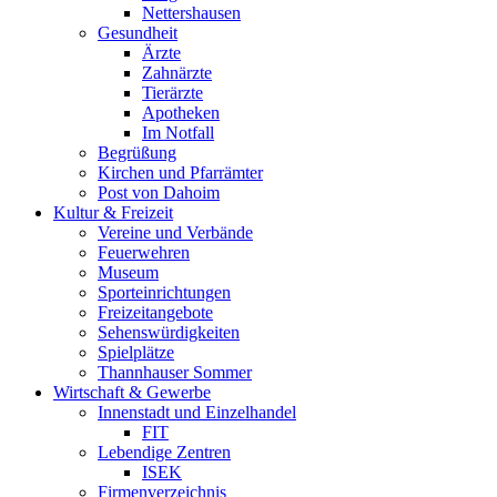
Nettershausen
Gesundheit
Ärzte
Zahnärzte
Tierärzte
Apotheken
Im Notfall
Begrüßung
Kirchen und Pfarrämter
Post von Dahoim
Kultur & Freizeit
Vereine und Verbände
Feuerwehren
Museum
Sporteinrichtungen
Freizeitangebote
Sehenswürdigkeiten
Spielplätze
Thannhauser Sommer
Wirtschaft & Gewerbe
Innenstadt und Einzelhandel
FIT
Lebendige Zentren
ISEK
Firmenverzeichnis