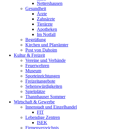
Nettershausen
Gesundheit
Ärzte
Zahnärzte
Tierärzte
Apotheken
Im Notfall
Begrüßung
Kirchen und Pfarrämter
Post von Dahoim
Kultur & Freizeit
Vereine und Verbände
Feuerwehren
Museum
Sporteinrichtungen
Freizeitangebote
Sehenswürdigkeiten
Spielplätze
Thannhauser Sommer
Wirtschaft & Gewerbe
Innenstadt und Einzelhandel
FIT
Lebendige Zentren
ISEK
Firmenverzeichnis