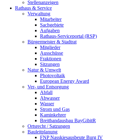
Stellenanzeigen
Rathaus & Service
Verwaltung
Mitarbeiter
Sachgebiete
Aufgaben
Rathaus-Serviceportal (RSP)
Bürgermeister & Stadtrat
Mitglieder
Ausschüsse
Fraktionen
Sitzungen
Natur & Umwelt
Photovoltaik
European Energy Award
Ver- und Entsorgung
Abfall
Abwasser
Wasser
Strom und Gas
Kaminkehrer
Breitbandausbau BayGibitR
Ortsrecht / Satzungen
Bauleitplanung
FNP Nasskiesausbeute Burg IV