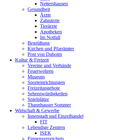
Nettershausen
Gesundheit
Ärzte
Zahnärzte
Tierärzte
Apotheken
Im Notfall
Begrüßung
Kirchen und Pfarrämter
Post von Dahoim
Kultur & Freizeit
Vereine und Verbände
Feuerwehren
Museum
Sporteinrichtungen
Freizeitangebote
Sehenswürdigkeiten
Spielplätze
Thannhauser Sommer
Wirtschaft & Gewerbe
Innenstadt und Einzelhandel
FIT
Lebendige Zentren
ISEK
Firmenverzeichnis