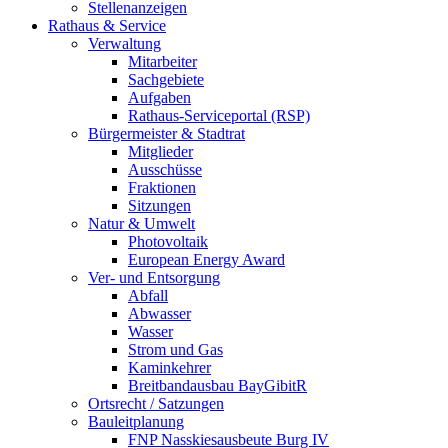
Stellenanzeigen
Rathaus & Service
Verwaltung
Mitarbeiter
Sachgebiete
Aufgaben
Rathaus-Serviceportal (RSP)
Bürgermeister & Stadtrat
Mitglieder
Ausschüsse
Fraktionen
Sitzungen
Natur & Umwelt
Photovoltaik
European Energy Award
Ver- und Entsorgung
Abfall
Abwasser
Wasser
Strom und Gas
Kaminkehrer
Breitbandausbau BayGibitR
Ortsrecht / Satzungen
Bauleitplanung
FNP Nasskiesausbeute Burg IV