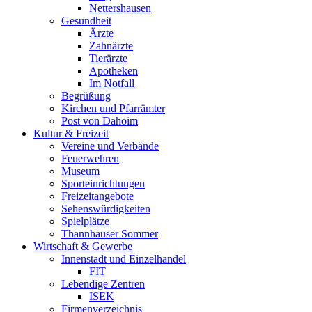
Nettershausen
Gesundheit
Ärzte
Zahnärzte
Tierärzte
Apotheken
Im Notfall
Begrüßung
Kirchen und Pfarrämter
Post von Dahoim
Kultur & Freizeit
Vereine und Verbände
Feuerwehren
Museum
Sporteinrichtungen
Freizeitangebote
Sehenswürdigkeiten
Spielplätze
Thannhauser Sommer
Wirtschaft & Gewerbe
Innenstadt und Einzelhandel
FIT
Lebendige Zentren
ISEK
Firmenverzeichnis