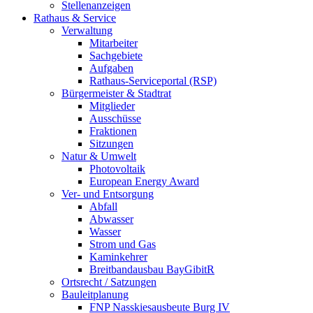
Stellenanzeigen
Rathaus & Service
Verwaltung
Mitarbeiter
Sachgebiete
Aufgaben
Rathaus-Serviceportal (RSP)
Bürgermeister & Stadtrat
Mitglieder
Ausschüsse
Fraktionen
Sitzungen
Natur & Umwelt
Photovoltaik
European Energy Award
Ver- und Entsorgung
Abfall
Abwasser
Wasser
Strom und Gas
Kaminkehrer
Breitbandausbau BayGibitR
Ortsrecht / Satzungen
Bauleitplanung
FNP Nasskiesausbeute Burg IV