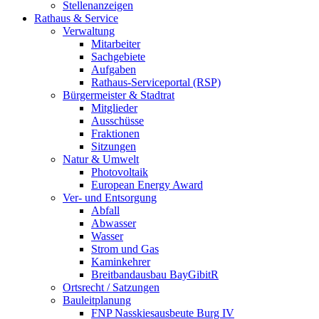
Stellenanzeigen
Rathaus & Service
Verwaltung
Mitarbeiter
Sachgebiete
Aufgaben
Rathaus-Serviceportal (RSP)
Bürgermeister & Stadtrat
Mitglieder
Ausschüsse
Fraktionen
Sitzungen
Natur & Umwelt
Photovoltaik
European Energy Award
Ver- und Entsorgung
Abfall
Abwasser
Wasser
Strom und Gas
Kaminkehrer
Breitbandausbau BayGibitR
Ortsrecht / Satzungen
Bauleitplanung
FNP Nasskiesausbeute Burg IV