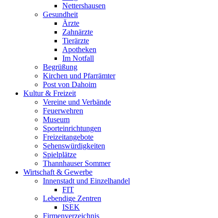
Nettershausen
Gesundheit
Ärzte
Zahnärzte
Tierärzte
Apotheken
Im Notfall
Begrüßung
Kirchen und Pfarrämter
Post von Dahoim
Kultur & Freizeit
Vereine und Verbände
Feuerwehren
Museum
Sporteinrichtungen
Freizeitangebote
Sehenswürdigkeiten
Spielplätze
Thannhauser Sommer
Wirtschaft & Gewerbe
Innenstadt und Einzelhandel
FIT
Lebendige Zentren
ISEK
Firmenverzeichnis