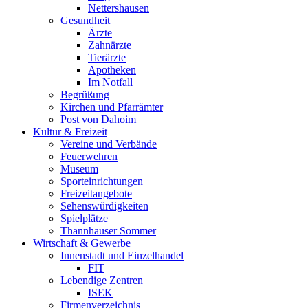
Nettershausen
Gesundheit
Ärzte
Zahnärzte
Tierärzte
Apotheken
Im Notfall
Begrüßung
Kirchen und Pfarrämter
Post von Dahoim
Kultur & Freizeit
Vereine und Verbände
Feuerwehren
Museum
Sporteinrichtungen
Freizeitangebote
Sehenswürdigkeiten
Spielplätze
Thannhauser Sommer
Wirtschaft & Gewerbe
Innenstadt und Einzelhandel
FIT
Lebendige Zentren
ISEK
Firmenverzeichnis