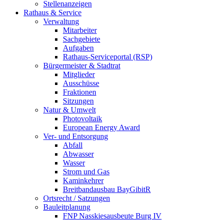
Stellenanzeigen
Rathaus & Service
Verwaltung
Mitarbeiter
Sachgebiete
Aufgaben
Rathaus-Serviceportal (RSP)
Bürgermeister & Stadtrat
Mitglieder
Ausschüsse
Fraktionen
Sitzungen
Natur & Umwelt
Photovoltaik
European Energy Award
Ver- und Entsorgung
Abfall
Abwasser
Wasser
Strom und Gas
Kaminkehrer
Breitbandausbau BayGibitR
Ortsrecht / Satzungen
Bauleitplanung
FNP Nasskiesausbeute Burg IV