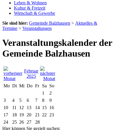
Leben & Wohnen
Kultur & Freizeit
Wirtschaft & Gewerbe
Sie sind hier:
Gemeinde Balzhausen
>
Aktuelles &
Termine
>
Veranstaltungen
Veranstaltungskalender der
Gemeinde Balzhausen
Februar
2025
Mo
Di
Mi
Do
Fr
Sa
So
1
2
3
4
5
6
7
8
9
10
11
12
13
14
15
16
17
18
19
20
21
22
23
24
25
26
27
28
Hier können Sie gezielt suchen: