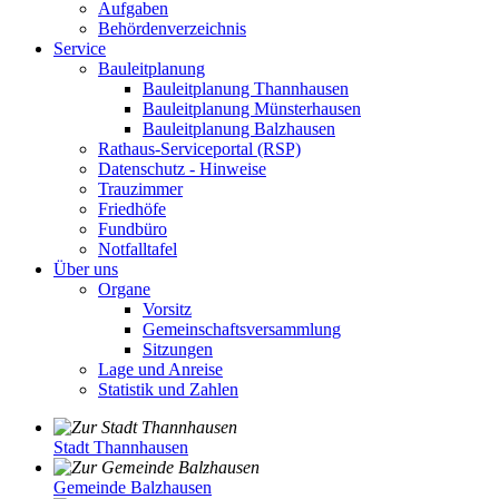
Aufgaben
Behördenverzeichnis
Service
Bauleitplanung
Bauleitplanung Thannhausen
Bauleitplanung Münsterhausen
Bauleitplanung Balzhausen
Rathaus-Serviceportal (RSP)
Datenschutz - Hinweise
Trauzimmer
Friedhöfe
Fundbüro
Notfalltafel
Über uns
Organe
Vorsitz
Gemeinschaftsversammlung
Sitzungen
Lage und Anreise
Statistik und Zahlen
Stadt Thannhausen
Gemeinde Balzhausen