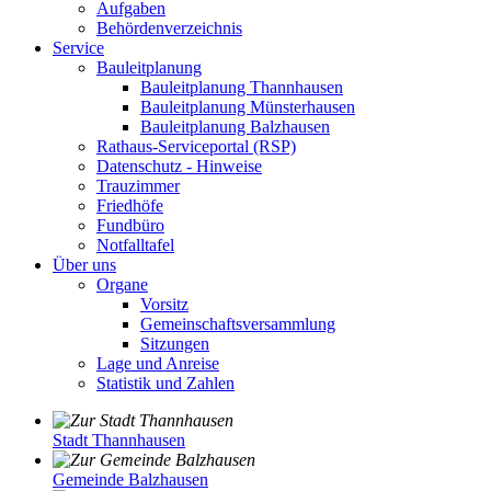
Aufgaben
Behördenverzeichnis
Service
Bauleitplanung
Bauleitplanung Thannhausen
Bauleitplanung Münsterhausen
Bauleitplanung Balzhausen
Rathaus-Serviceportal (RSP)
Datenschutz - Hinweise
Trauzimmer
Friedhöfe
Fundbüro
Notfalltafel
Über uns
Organe
Vorsitz
Gemeinschaftsversammlung
Sitzungen
Lage und Anreise
Statistik und Zahlen
Stadt Thannhausen
Gemeinde Balzhausen