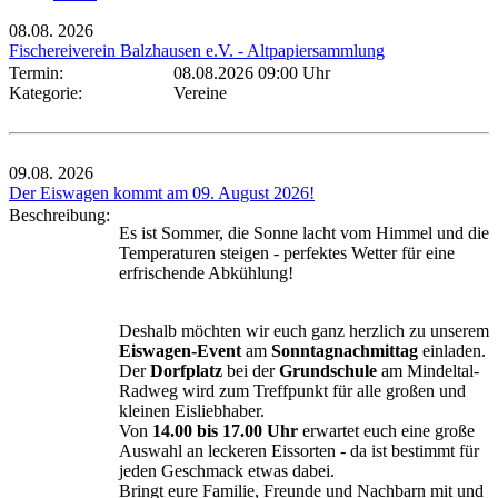
08.08.
2026
Fischereiverein Balzhausen e.V. - Altpapiersammlung
Termin:
08.08.2026 09:00 Uhr
Kategorie:
Vereine
09.08.
2026
Der Eiswagen kommt am 09. August 2026!
Beschreibung:
Es ist Sommer, die Sonne lacht vom Himmel und die
Temperaturen steigen - perfektes Wetter für eine
erfrischende Abkühlung!
Deshalb möchten wir euch ganz herzlich zu unserem
Eiswagen-Event
am
Sonntagnachmittag
einladen.
Der
Dorfplatz
bei der
Grundschule
am Mindeltal-
Radweg wird zum Treffpunkt für alle großen und
kleinen Eisliebhaber.
Von
14.00 bis 17.00 Uhr
erwartet euch eine große
Auswahl an leckeren Eissorten - da ist bestimmt für
jeden Geschmack etwas dabei.
Bringt eure Familie, Freunde und Nachbarn mit und