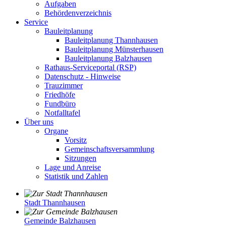
Aufgaben
Behördenverzeichnis
Service
Bauleitplanung
Bauleitplanung Thannhausen
Bauleitplanung Münsterhausen
Bauleitplanung Balzhausen
Rathaus-Serviceportal (RSP)
Datenschutz - Hinweise
Trauzimmer
Friedhöfe
Fundbüro
Notfalltafel
Über uns
Organe
Vorsitz
Gemeinschaftsversammlung
Sitzungen
Lage und Anreise
Statistik und Zahlen
Stadt Thannhausen
Gemeinde Balzhausen