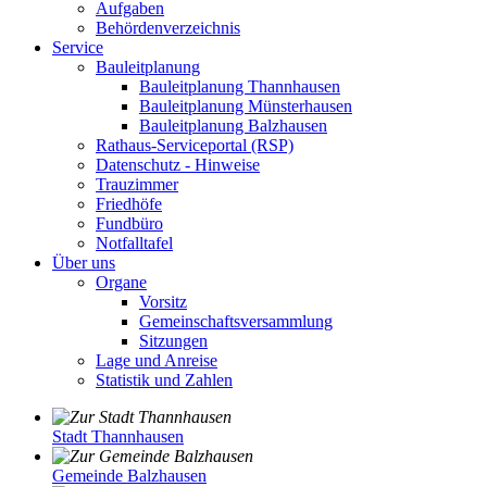
Aufgaben
Behördenverzeichnis
Service
Bauleitplanung
Bauleitplanung Thannhausen
Bauleitplanung Münsterhausen
Bauleitplanung Balzhausen
Rathaus-Serviceportal (RSP)
Datenschutz - Hinweise
Trauzimmer
Friedhöfe
Fundbüro
Notfalltafel
Über uns
Organe
Vorsitz
Gemeinschaftsversammlung
Sitzungen
Lage und Anreise
Statistik und Zahlen
Stadt Thannhausen
Gemeinde Balzhausen