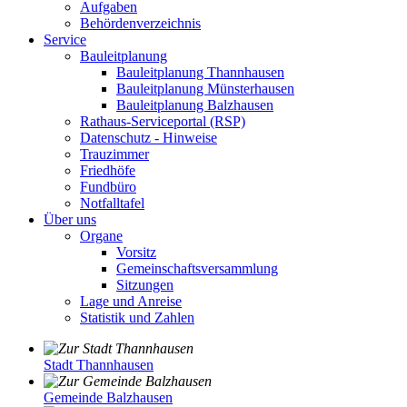
Aufgaben
Behördenverzeichnis
Service
Bauleitplanung
Bauleitplanung Thannhausen
Bauleitplanung Münsterhausen
Bauleitplanung Balzhausen
Rathaus-Serviceportal (RSP)
Datenschutz - Hinweise
Trauzimmer
Friedhöfe
Fundbüro
Notfalltafel
Über uns
Organe
Vorsitz
Gemeinschaftsversammlung
Sitzungen
Lage und Anreise
Statistik und Zahlen
Stadt Thannhausen
Gemeinde Balzhausen