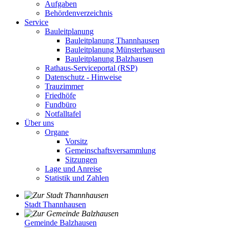
Aufgaben
Behördenverzeichnis
Service
Bauleitplanung
Bauleitplanung Thannhausen
Bauleitplanung Münsterhausen
Bauleitplanung Balzhausen
Rathaus-Serviceportal (RSP)
Datenschutz - Hinweise
Trauzimmer
Friedhöfe
Fundbüro
Notfalltafel
Über uns
Organe
Vorsitz
Gemeinschaftsversammlung
Sitzungen
Lage und Anreise
Statistik und Zahlen
Stadt Thannhausen
Gemeinde Balzhausen