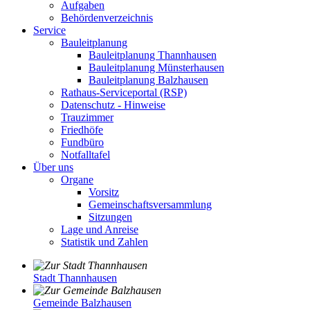
Aufgaben
Behördenverzeichnis
Service
Bauleitplanung
Bauleitplanung Thannhausen
Bauleitplanung Münsterhausen
Bauleitplanung Balzhausen
Rathaus-Serviceportal (RSP)
Datenschutz - Hinweise
Trauzimmer
Friedhöfe
Fundbüro
Notfalltafel
Über uns
Organe
Vorsitz
Gemeinschaftsversammlung
Sitzungen
Lage und Anreise
Statistik und Zahlen
Stadt Thannhausen
Gemeinde Balzhausen