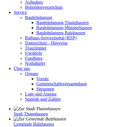
Aufgaben
Behördenverzeichnis
Service
Bauleitplanung
Bauleitplanung Thannhausen
Bauleitplanung Münsterhausen
Bauleitplanung Balzhausen
Rathaus-Serviceportal (RSP)
Datenschutz - Hinweise
Trauzimmer
Friedhöfe
Fundbüro
Notfalltafel
Über uns
Organe
Vorsitz
Gemeinschaftsversammlung
Sitzungen
Lage und Anreise
Statistik und Zahlen
Stadt Thannhausen
Gemeinde Balzhausen