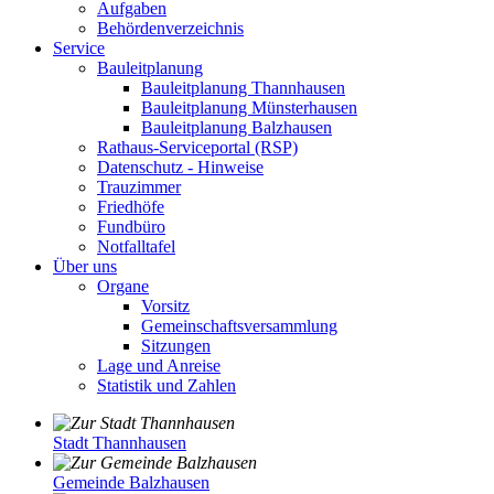
Aufgaben
Behördenverzeichnis
Service
Bauleitplanung
Bauleitplanung Thannhausen
Bauleitplanung Münsterhausen
Bauleitplanung Balzhausen
Rathaus-Serviceportal (RSP)
Datenschutz - Hinweise
Trauzimmer
Friedhöfe
Fundbüro
Notfalltafel
Über uns
Organe
Vorsitz
Gemeinschaftsversammlung
Sitzungen
Lage und Anreise
Statistik und Zahlen
Stadt Thannhausen
Gemeinde Balzhausen