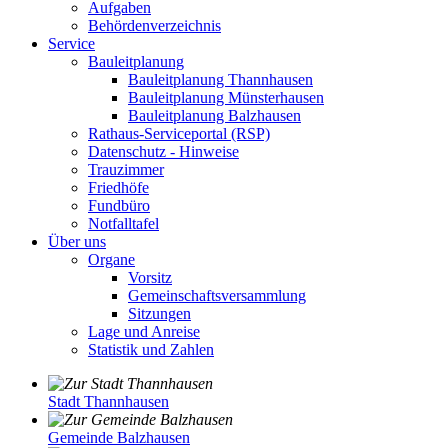
Aufgaben
Behördenverzeichnis
Service
Bauleitplanung
Bauleitplanung Thannhausen
Bauleitplanung Münsterhausen
Bauleitplanung Balzhausen
Rathaus-Serviceportal (RSP)
Datenschutz - Hinweise
Trauzimmer
Friedhöfe
Fundbüro
Notfalltafel
Über uns
Organe
Vorsitz
Gemeinschaftsversammlung
Sitzungen
Lage und Anreise
Statistik und Zahlen
Stadt Thannhausen
Gemeinde Balzhausen