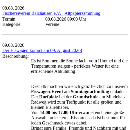
08.08.
2026
Fischereiverein Balzhausen e.V. - Altpapiersammlung
Termin:
08.08.2026 09:00 Uhr
Kategorie:
Vereine
09.08.
2026
Der Eiswagen kommt am 09. August 2026!
Beschreibung:
Es ist Sommer, die Sonne lacht vom Himmel und die
Temperaturen steigen - perfektes Wetter für eine
erfrischende Abkühlung!
Deshalb möchten wir euch ganz herzlich zu unserem
Eiswagen-Event
am
Sonntagnachmittag
einladen.
Der
Dorfplatz
bei der
Grundschule
am Mindeltal-
Radweg wird zum Treffpunkt für alle großen und
kleinen Eisliebhaber.
Von
14.00 bis 17.00 Uhr
erwartet euch eine große
Auswahl an leckeren Eissorten - da ist bestimmt für
jeden Geschmack etwas dabei.
Bringt eure Familie, Freunde und Nachbarn mit und