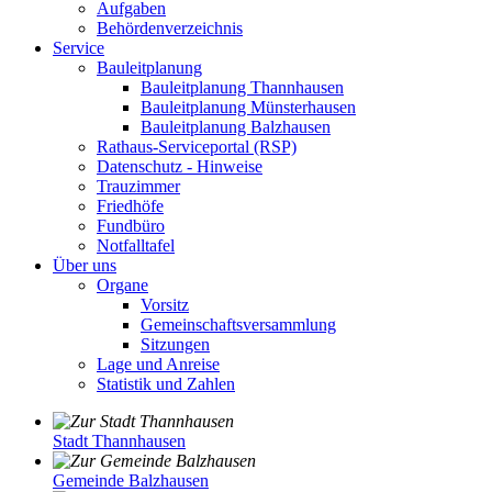
Aufgaben
Behördenverzeichnis
Service
Bauleitplanung
Bauleitplanung Thannhausen
Bauleitplanung Münsterhausen
Bauleitplanung Balzhausen
Rathaus-Serviceportal (RSP)
Datenschutz - Hinweise
Trauzimmer
Friedhöfe
Fundbüro
Notfalltafel
Über uns
Organe
Vorsitz
Gemeinschaftsversammlung
Sitzungen
Lage und Anreise
Statistik und Zahlen
Stadt Thannhausen
Gemeinde Balzhausen