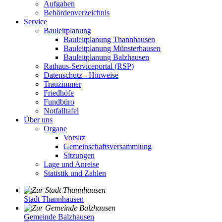
Aufgaben
Behördenverzeichnis
Service
Bauleitplanung
Bauleitplanung Thannhausen
Bauleitplanung Münsterhausen
Bauleitplanung Balzhausen
Rathaus-Serviceportal (RSP)
Datenschutz - Hinweise
Trauzimmer
Friedhöfe
Fundbüro
Notfalltafel
Über uns
Organe
Vorsitz
Gemeinschaftsversammlung
Sitzungen
Lage und Anreise
Statistik und Zahlen
Stadt Thannhausen
Gemeinde Balzhausen