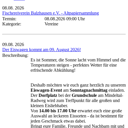
08.08.
2026
Fischereiverein Balzhausen e.V. - Altpapiersammlung
Termin:
08.08.2026 09:00 Uhr
Kategorie:
Vereine
09.08.
2026
Der Eiswagen kommt am 09. August 2026!
Beschreibung:
Es ist Sommer, die Sonne lacht vom Himmel und die
Temperaturen steigen - perfektes Wetter für eine
erfrischende Abkühlung!
Deshalb möchten wir euch ganz herzlich zu unserem
Eiswagen-Event
am
Sonntagnachmittag
einladen.
Der
Dorfplatz
bei der
Grundschule
am Mindeltal-
Radweg wird zum Treffpunkt für alle großen und
kleinen Eisliebhaber.
Von
14.00 bis 17.00 Uhr
erwartet euch eine große
Auswahl an leckeren Eissorten - da ist bestimmt für
jeden Geschmack etwas dabei.
Bringt eure Familie, Freunde und Nachbarn mit und