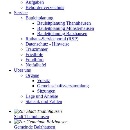
Aufgaben
Behördenverzeichnis
Service
Bauleitplanung
Bauleitplanung Thannhausen
Bauleitplanung Münsterhausen
Bauleitplanung Balzhausen
Rathaus-Serviceportal (RSP)
Datenschutz - Hinweise
Trauzimmer
Friedhöfe
Fundbüro
Notfalltafel
Über uns
Organe
Vorsitz
Gemeinschaftsversammlung
Sitzungen
Lage und Anreise
Statistik und Zahlen
Stadt Thannhausen
Gemeinde Balzhausen