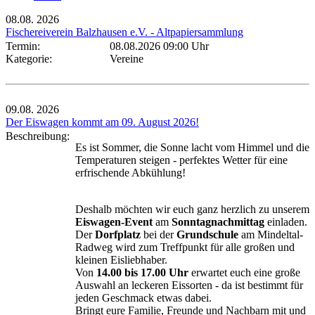
08.08.
2026
Fischereiverein Balzhausen e.V. - Altpapiersammlung
Termin:
08.08.2026 09:00 Uhr
Kategorie:
Vereine
09.08.
2026
Der Eiswagen kommt am 09. August 2026!
Beschreibung:
Es ist Sommer, die Sonne lacht vom Himmel und die
Temperaturen steigen - perfektes Wetter für eine
erfrischende Abkühlung!
Deshalb möchten wir euch ganz herzlich zu unserem
Eiswagen-Event
am
Sonntagnachmittag
einladen.
Der
Dorfplatz
bei der
Grundschule
am Mindeltal-
Radweg wird zum Treffpunkt für alle großen und
kleinen Eisliebhaber.
Von
14.00 bis 17.00 Uhr
erwartet euch eine große
Auswahl an leckeren Eissorten - da ist bestimmt für
jeden Geschmack etwas dabei.
Bringt eure Familie, Freunde und Nachbarn mit und