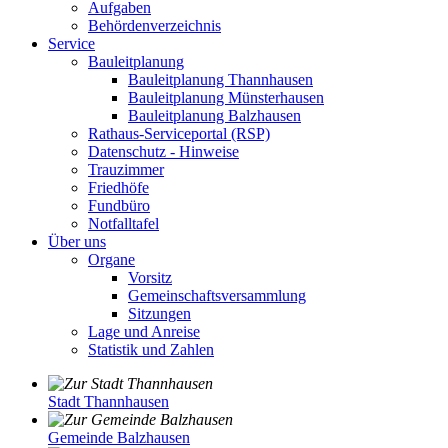
Aufgaben
Behördenverzeichnis
Service
Bauleitplanung
Bauleitplanung Thannhausen
Bauleitplanung Münsterhausen
Bauleitplanung Balzhausen
Rathaus-Serviceportal (RSP)
Datenschutz - Hinweise
Trauzimmer
Friedhöfe
Fundbüro
Notfalltafel
Über uns
Organe
Vorsitz
Gemeinschaftsversammlung
Sitzungen
Lage und Anreise
Statistik und Zahlen
Stadt Thannhausen
Gemeinde Balzhausen