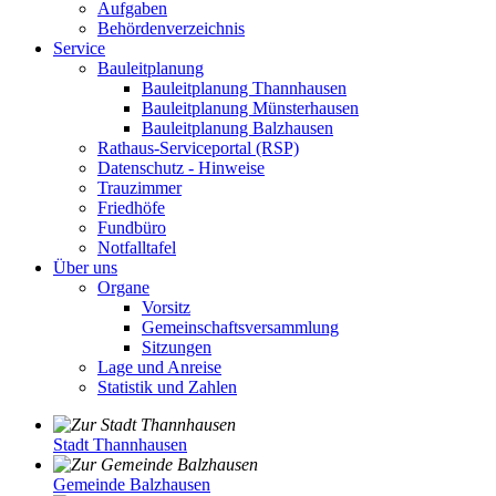
Aufgaben
Behördenverzeichnis
Service
Bauleitplanung
Bauleitplanung Thannhausen
Bauleitplanung Münsterhausen
Bauleitplanung Balzhausen
Rathaus-Serviceportal (RSP)
Datenschutz - Hinweise
Trauzimmer
Friedhöfe
Fundbüro
Notfalltafel
Über uns
Organe
Vorsitz
Gemeinschaftsversammlung
Sitzungen
Lage und Anreise
Statistik und Zahlen
Stadt Thannhausen
Gemeinde Balzhausen