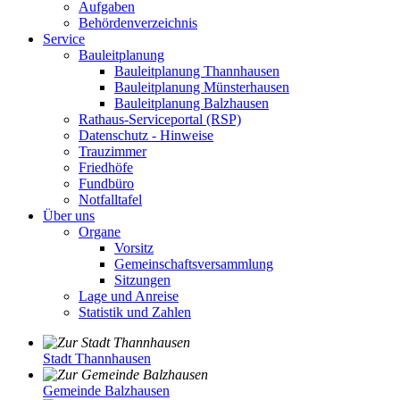
Aufgaben
Behördenverzeichnis
Service
Bauleitplanung
Bauleitplanung Thannhausen
Bauleitplanung Münsterhausen
Bauleitplanung Balzhausen
Rathaus-Serviceportal (RSP)
Datenschutz - Hinweise
Trauzimmer
Friedhöfe
Fundbüro
Notfalltafel
Über uns
Organe
Vorsitz
Gemeinschaftsversammlung
Sitzungen
Lage und Anreise
Statistik und Zahlen
Stadt Thannhausen
Gemeinde Balzhausen