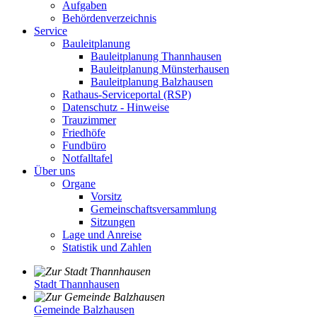
Aufgaben
Behördenverzeichnis
Service
Bauleitplanung
Bauleitplanung Thannhausen
Bauleitplanung Münsterhausen
Bauleitplanung Balzhausen
Rathaus-Serviceportal (RSP)
Datenschutz - Hinweise
Trauzimmer
Friedhöfe
Fundbüro
Notfalltafel
Über uns
Organe
Vorsitz
Gemeinschaftsversammlung
Sitzungen
Lage und Anreise
Statistik und Zahlen
Stadt Thannhausen
Gemeinde Balzhausen