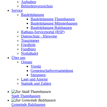
Aufgaben
Behördenverzeichnis
Service
Bauleitplanung
Bauleitplanung Thannhausen
Bauleitplanung Münsterhausen
Bauleitplanung Balzhausen
Rathaus-Serviceportal (RSP)
Datenschutz - Hinweise
Trauzimmer
Friedhöfe
Fundbüro
Notfalltafel
Über uns
Organe
Vorsitz
Gemeinschaftsversammlung
Sitzungen
Lage und Anreise
Statistik und Zahlen
Stadt Thannhausen
Gemeinde Balzhausen