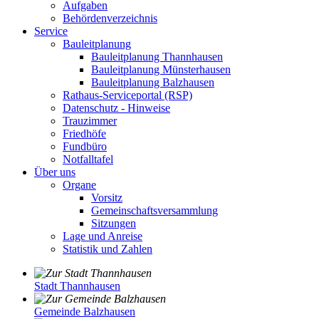
Aufgaben
Behördenverzeichnis
Service
Bauleitplanung
Bauleitplanung Thannhausen
Bauleitplanung Münsterhausen
Bauleitplanung Balzhausen
Rathaus-Serviceportal (RSP)
Datenschutz - Hinweise
Trauzimmer
Friedhöfe
Fundbüro
Notfalltafel
Über uns
Organe
Vorsitz
Gemeinschaftsversammlung
Sitzungen
Lage und Anreise
Statistik und Zahlen
Stadt Thannhausen
Gemeinde Balzhausen