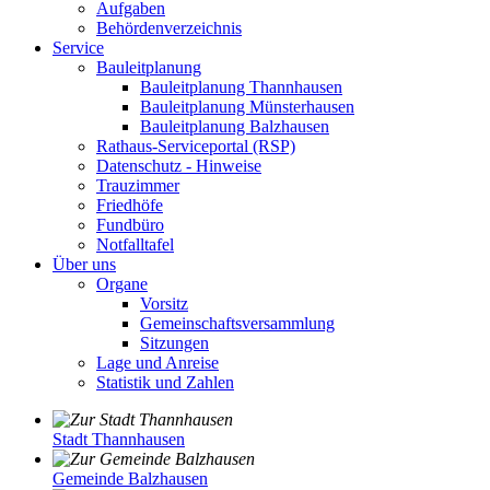
Aufgaben
Behördenverzeichnis
Service
Bauleitplanung
Bauleitplanung Thannhausen
Bauleitplanung Münsterhausen
Bauleitplanung Balzhausen
Rathaus-Serviceportal (RSP)
Datenschutz - Hinweise
Trauzimmer
Friedhöfe
Fundbüro
Notfalltafel
Über uns
Organe
Vorsitz
Gemeinschaftsversammlung
Sitzungen
Lage und Anreise
Statistik und Zahlen
Stadt Thannhausen
Gemeinde Balzhausen