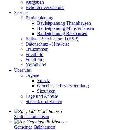
Aufgaben
Behördenverzeichnis
Service
Bauleitplanung
Bauleitplanung Thannhausen
Bauleitplanung Münsterhausen
Bauleitplanung Balzhausen
Rathaus-Serviceportal (RSP)
Datenschutz - Hinweise
Trauzimmer
Friedhöfe
Fundbüro
Notfalltafel
Über uns
Organe
Vorsitz
Gemeinschaftsversammlung
Sitzungen
Lage und Anreise
Statistik und Zahlen
Stadt Thannhausen
Gemeinde Balzhausen