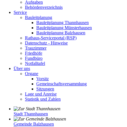
Aufgaben
Behördenverzeichnis
Service
Bauleitplanung
Bauleitplanung Thannhausen
Bauleitplanung Münsterhausen
Bauleitplanung Balzhausen
Rathaus-Serviceportal (RSP)
Datenschutz - Hinweise
Trauzimmer
Friedhöfe
Fundbüro
Notfalltafel
Über uns
Organe
Vorsitz
Gemeinschaftsversammlung
Sitzungen
Lage und Anreise
Statistik und Zahlen
Stadt Thannhausen
Gemeinde Balzhausen